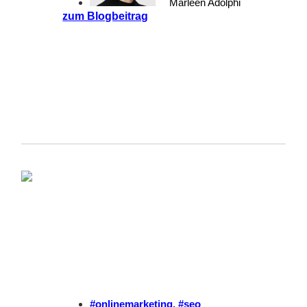
Marleen Adolphi
zum Blogbeitrag
#onlinemarketing
,
#seo